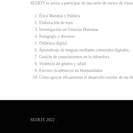
SEDEIT te invita a participar en una serie de cursos de for
Ética Mundial y Pública
Elaboración de tesis
Investigación en Ciencias Humanas
Pedagogía y discurso
Didáctica digital
Aprendizaje de lenguas mediante contenidos digitales.
Gestión de conocimientos en la infoesfera
Violencia de género y salud
Escritos Académicos en Humanidades
Cómo apoyar eficazmente el desarrollo escolar de tus hi
SEDEIT 2022 .