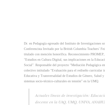
Dr. en Pedagogía egresado del Instituto de Investigaciones s
Conferencista Invitado por la British Columbia Teachers’ 
titulado con mención honorífica. Reconocimiento PROMEP;
“Estudios en Cultura Digital, sus implicaciones en la Educ
Social”. Responsable del proyecto “Mediación Pedagógica en e
colectivo intitulado “Evaluación para el rediseño curricular
Educativa y Transversalidad de Estudios de Género, Salud y D
sistemas socio-técnico-culturales en tensión” en la UMQ.
Actuales líneas de investigación: Educaci
docente en la UAQ, UMQ, UNIVA, AN