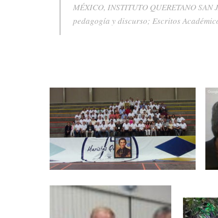
MÉXICO, INSTITUTO QUERETANO SAN JAVI
pedagogía y discurso
;
Escritos Académic