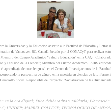
obre la Universidad y la Educación adscrito a la Facultad de Filosofía y Letra
Federation de Vancouver, BC, Canadá; becado por el CONACyT para realizar e
 Miembro del Cuerpo Académico “Salud y Educación” en la UAQ ; Colaborado
ación y Difusión de la Ciencia”; Miembro del Cuerpo Académico ESIRS enfocad
l aprendizaje de otras lenguas”, en el Centro de Investigaciones de la Facult
 incorporando la perspectiva de género en la maestría en ciencias de la Enferm
esarrollo Social. Responsable del proyecto: “Socialización de las Humanidades d
ón en la era digital; Ética deliberativa y solidaria; Planeació
AHUAC; UNIDEP; MARBEL COLLEGE; TECNOLÓGICO DE ANDON