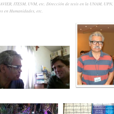
ER, ITESM, UVM, etc. Dirección de tesis en la UNAM, UPN,
os en Humanidades, etc
.